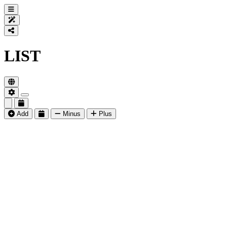
LIST
Add
Minus
Plus