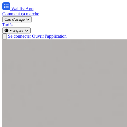
Waitlist App
Comment ça marche
Cas d'usage
Tarifs
Français
Se connecter
Ouvrir l'application