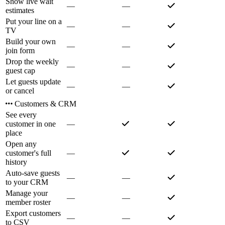
Show live wait
—
—
estimates
Put your line on a
—
—
TV
Build your own
—
—
join form
Drop the weekly
—
—
guest cap
Let guests update
—
—
or cancel
Customers & CRM
See every
customer in one
—
place
Open any
customer's full
—
history
Auto-save guests
—
—
to your CRM
Manage your
—
—
member roster
Export customers
—
—
to CSV