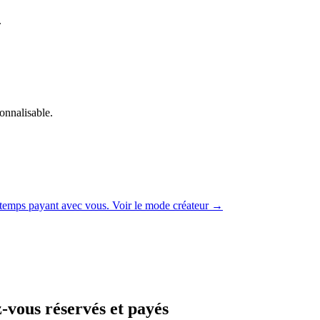
.
onnalisable.
 du temps payant avec vous. Voir le mode créateur →
z-vous réservés et payés