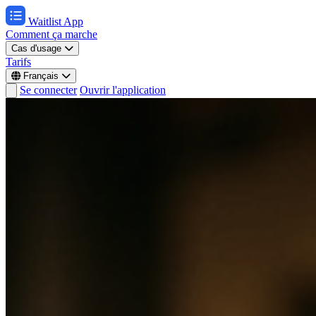
Waitlist App
Comment ça marche
Cas d'usage
Tarifs
Français
Se connecter
Ouvrir l'application