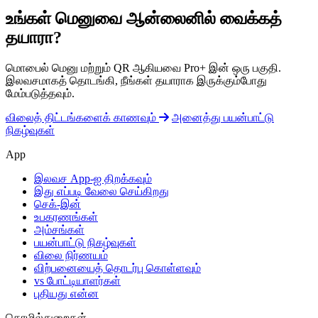
உங்கள் மெனுவை ஆன்லைனில் வைக்கத்
தயாரா?
மொபைல் மெனு மற்றும் QR ஆகியவை Pro+ இன் ஒரு பகுதி.
இலவசமாகத் தொடங்கி, நீங்கள் தயாராக இருக்கும்போது
மேம்படுத்தவும்.
விலைத் திட்டங்களைக் காணவும்
அனைத்து பயன்பாட்டு
நிகழ்வுகள்
App
இலவச App-ஐ திறக்கவும்
இது எப்படி வேலை செய்கிறது
செக்-இன்
உபகரணங்கள்
அம்சங்கள்
பயன்பாட்டு நிகழ்வுகள்
விலை நிர்ணயம்
விற்பனையைத் தொடர்பு கொள்ளவும்
vs போட்டியாளர்கள்
புதியது என்ன
தொழில்துறைகள்