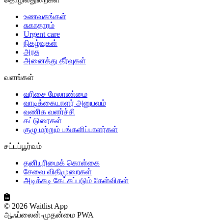
உணவகங்கள்
சுகாதாரம்
Urgent care
நிகழ்வுகள்
அரசு
அனைத்து தீர்வுகள்
வளங்கள்
வரிசை மேலாண்மை
வாடிக்கையாளர் அனுபவம்
வணிக வளர்ச்சி
கட்டுரைகள்
குழு மற்றும் பங்களிப்பாளர்கள்
சட்டப்பூர்வம்
தனியுரிமைக் கொள்கை
சேவை விதிமுறைகள்
அடிக்கடி கேட்கப்படும் கேள்விகள்
© 2026 Waitlist App
ஆஃப்லைன்-முதன்மை PWA