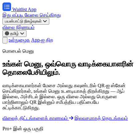
Waitlist App
இது எப்படி வேலை செய்கிறது
பயன்பாட்டு நிகழ்வுகள்
விலை நிர்ணயம்
தமிழ்
உள்நுழைக
App-ஐ திற
மொபைல் மெனு
உங்கள் மெனு, ஒவ்வொரு வாடிக்கையாளரின்
தொலைபேசியிலும்.
வாடிக்கையாளர்கள் மேசை அல்லது கவுண்டரில் QR-ஐ ஸ்கேன்
செய்கிறார்கள், உங்கள் மெனு உடனடியாகத் திறக்கிறது — ஆப்
இல்லை, அச்சிடல் இல்லை. ஒரு விலை அல்லது பொருளை
மாற்றினாலும் QR இன்னும் சமீபத்திய பதிப்பையே
சுட்டிக்காட்டுகிறது.
விலைத் திட்டங்களைக் காணவும்
இலவசமாகத் தொடங்கவும்
Pro+ இன் ஒரு பகுதி