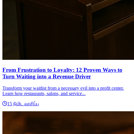
From Frustration to Loyalty: 12 Proven Ways to
Turn Waiting into a Revenue Driver
Transform your waitlist from a necessary evil into a profit center.
Learn how restaurants, salons, and service...
15 நிமிட வாசிப்பு