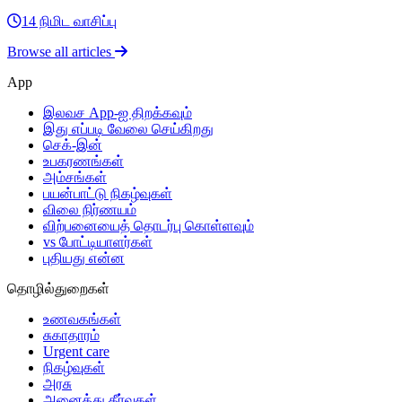
14 நிமிட வாசிப்பு
Browse all articles
App
இலவச App-ஐ திறக்கவும்
இது எப்படி வேலை செய்கிறது
செக்-இன்
உபகரணங்கள்
அம்சங்கள்
பயன்பாட்டு நிகழ்வுகள்
விலை நிர்ணயம்
விற்பனையைத் தொடர்பு கொள்ளவும்
vs போட்டியாளர்கள்
புதியது என்ன
தொழில்துறைகள்
உணவகங்கள்
சுகாதாரம்
Urgent care
நிகழ்வுகள்
அரசு
அனைத்து தீர்வுகள்