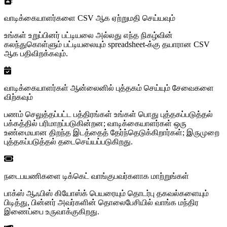
வாடிக்கையாளர்களை CSV ஆக ஏற்றுமதி செய்யவும்
உங்கள் உறுப்பினர் பட்டியலை அல்லது எந்த நிகழ்வின்
கலந்துகொள்ளும் பட்டியலையும் spreadsheet-க்கு தயாரான CSV
ஆக பதிவிறக்கவும்.
வாடிக்கையாளர்கள் ஆன்லைனில் புத்தகம் செய்யும் சேவைகளை
விற்கவும்
பணம் செலுத்தப்பட்ட பத்திரங்கள் உங்கள் பொது புத்தகப்படுத்தல்
பக்கத்தில் பரிமாறப்படுகின்றன; வாடிக்கையாளர்கள் ஒரு
உண்மையான திறந்த இடத்தைத் தேர்ந்தெடுக்கிறார்கள்; இருமுறை
புத்தகப்படுத்தல் தடைசெய்யப்படுகிறது.
நடைபயணிகளை டிக்கெட் வாங்குபவர்களாக மாற்றுங்கள்
பாக்ஸ் ஆஃபிஸ் கியோஸ்க் பெயரையும் தொடர்பு தகவல்களையும்
பிடித்து, பின்னர் அவர்களின் தொலைபேசியில் வாங்க மந்திர
இணைப்பை உருவாக்குகிறது.