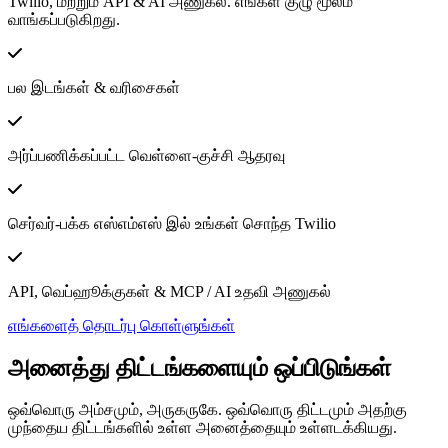
Twilio, மற்றும் API & AI அணுகல். எங்கள் குழு மூலம்
வாங்கப்படுகிறது.
பல இடங்கள் & வரிசைகள்
அர்ப்பணிக்கப்பட்ட வெள்ளை-குச்சி ஆதரவு
செர்வர்-பக்க எஸ்எம்எஸ் இல் உங்கள் சொந்த Twilio
API, வெப்ஹூக்குகள் & MCP / AI உதவி அணுகல்
எங்களைத் தொடர்பு கொள்ளுங்கள்
அனைத்து திட்டங்களையும் ஒப்பிடுங்கள்
ஒவ்வொரு அம்சமும், அருகருகே. ஒவ்வொரு திட்டமும் அதற்கு
முந்தைய திட்டங்களில் உள்ள அனைத்தையும் உள்ளடக்கியது.