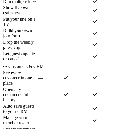
Run multiple lines
—
—
Show live wait
—
—
estimates
Put your line on a
—
—
TV
Build your own
—
—
join form
Drop the weekly
—
—
guest cap
Let guests update
—
—
or cancel
Customers & CRM
See every
customer in one
—
place
Open any
customer's full
—
history
Auto-save guests
—
—
to your CRM
Manage your
—
—
member roster