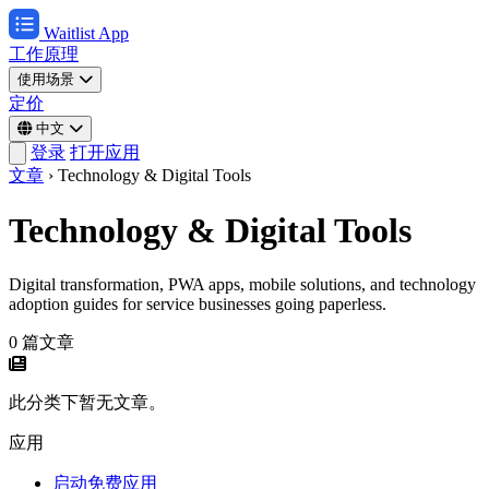
Waitlist App
工作原理
使用场景
定价
中文
登录
打开应用
文章
›
Technology & Digital Tools
Technology & Digital Tools
Digital transformation, PWA apps, mobile solutions, and technology
adoption guides for service businesses going paperless.
0 篇文章
此分类下暂无文章。
应用
启动免费应用