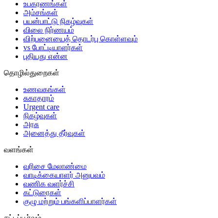
உபகரணங்கள்
அம்சங்கள்
பயன்பாட்டு நிகழ்வுகள்
விலை நிர்ணயம்
விற்பனையைத் தொடர்பு கொள்ளவும்
vs போட்டியாளர்கள்
புதியது என்ன
தொழில்துறைகள்
உணவகங்கள்
சுகாதாரம்
Urgent care
நிகழ்வுகள்
அரசு
அனைத்து தீர்வுகள்
வளங்கள்
வரிசை மேலாண்மை
வாடிக்கையாளர் அனுபவம்
வணிக வளர்ச்சி
கட்டுரைகள்
குழு மற்றும் பங்களிப்பாளர்கள்
சட்டப்பூர்வம்