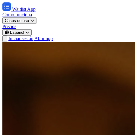
Waitlist App
Cómo funciona
Casos de uso
Precios
Español
Iniciar sesión
Abrir app