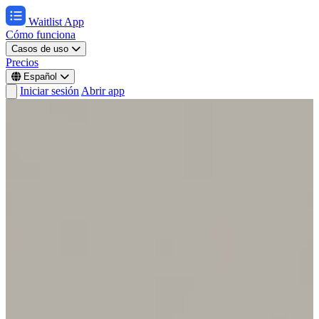
Waitlist App
Cómo funciona
Casos de uso
Precios
Español
Iniciar sesión
Abrir app