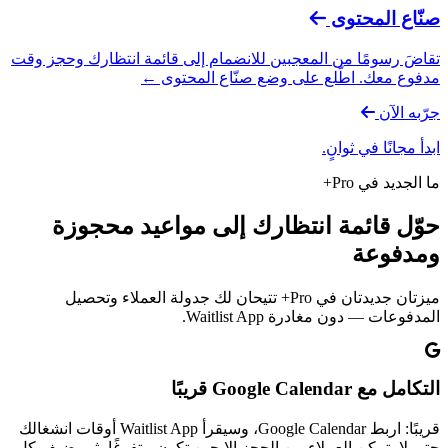
صنّاع المحتوى
تقاضَ رسومًا من المعجبين للانضمام إلى قائمة انتظارك وحجز وقت
مدفوع معك. اطّلع على وضع صنّاع المحتوى ←
جرّبه الآن
ابدأ مجانًا في ثوانٍ.
ما الجديد في Pro+
حوّل قائمة انتظارك إلى مواعيد محجوزة
ومدفوعة
ميزتان جديدتان في Pro+ تتيحان لك جدولة العملاء وتحصيل
المدفوعات — دون مغادرة Waitlist App.
التكامل مع Google Calendar
قريبًا
قريبًا: اربط Google Calendar، وسيقرأ Waitlist App أوقات انشغالك
حتى لا يتمكن العملاء من الحجز إلا حين تكون متفرغًا، ثم يضيف كل