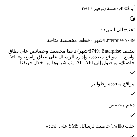
أو $7,490/سنة (توفير 17%)
تحتاج إلى المزيد؟
Enterprise $749/شهر · خطط مخصصة متاحة
تضيف Enterprise ($749/شهر) دعمًا مخصصًا وخصائص على نطاق
واسع — مواقع متعددة، وإدارة الرسائل على نطاق واسع، وTwilio
خاصتك، ووصول إلى API وAI. يتم شراؤها من خلال فريقنا.
مواقع متعددة وطوابير
دعم مخصص
جلب Twilio خاصتك لرسائل SMS على الخادم