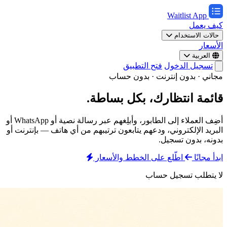
Waitlist App
كيف يعمل
حالات الاستخدام
الأسعار
العربية
تسجيل الدخول
فتح التطبيق
مجاني · بدون إنترنت · بدون حساب
قائمة انتظارك، بكل بساطة.
أضِف العملاء إلى الطابور، وأبلِغهم عبر رسالة نصية أو WhatsApp أو
البريد الإلكتروني، ودعهم يتابعون ترتيبهم من أي هاتف — بإنترنت أو
بدونه، بدون تسجيل.
ابدأ مجانًا
اطّلع على الخطط والأسعار
لا يتطلب تسجيل حساب