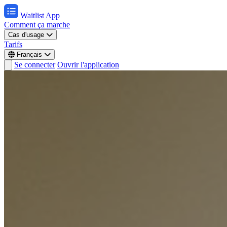
Waitlist App
Comment ça marche
Cas d'usage
Tarifs
Français
Se connecter
Ouvrir l'application