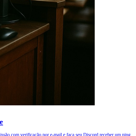
e
issão com verificação por e-mail e faça seu Discord receber um ping