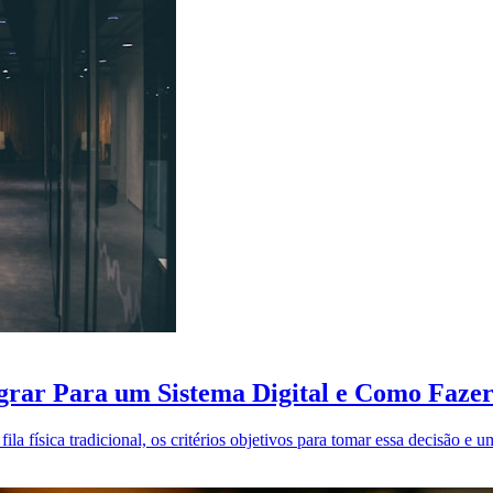
Migrar Para um Sistema Digital e Como Faze
a física tradicional, os critérios objetivos para tomar essa decisão e u