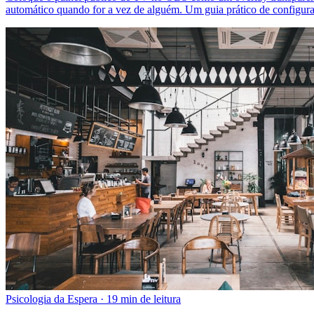
automático quando for a vez de alguém. Um guia prático de configur
Psicologia da Espera
·
19 min de leitura