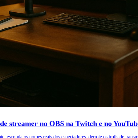
 de streamer no OBS na Twitch e no YouTub
 esconda os nomes reais dos espectadores, derrote os trolls de transm