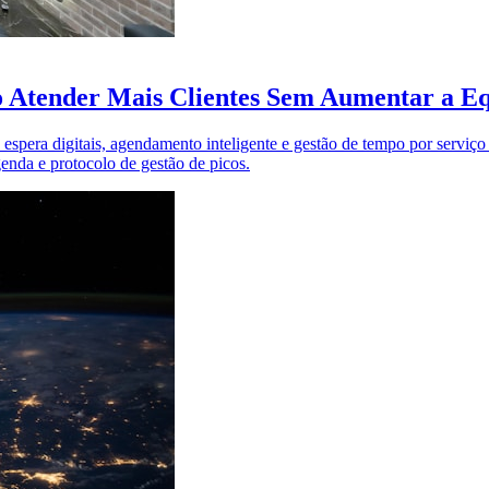
o Atender Mais Clientes Sem Aumentar a E
e espera digitais, agendamento inteligente e gestão de tempo por servi
genda e protocolo de gestão de picos.