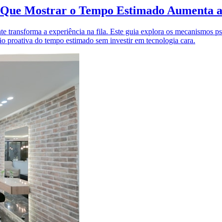
r Que Mostrar o Tempo Estimado Aumenta a
 transforma a experiência na fila. Este guia explora os mecanismos psi
ão proativa do tempo estimado sem investir em tecnologia cara.