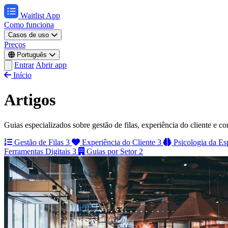
Waitlist App
Como funciona
Casos de uso
Preços
Português
Entrar
Abrir app
Início
Artigos
Guias especializados sobre gestão de filas, experiência do cliente e 
Gestão de Filas
3
Experiência do Cliente
3
Psicologia da Es
Ferramentas Digitais
3
Guias por Setor
2