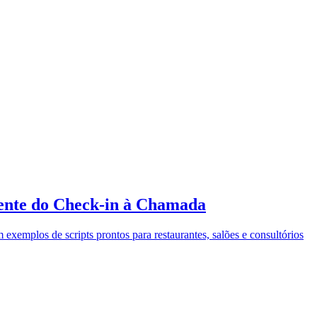
ente do Check-in à Chamada
emplos de scripts prontos para restaurantes, salões e consultórios