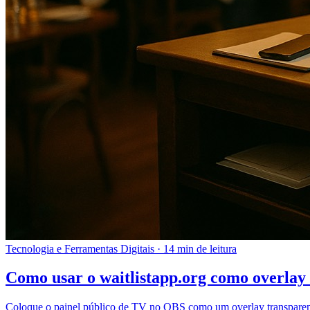
Tecnologia e Ferramentas Digitais
·
14 min de leitura
Como usar o waitlistapp.org como overlay
Coloque o painel público de TV no OBS como um overlay transparente,