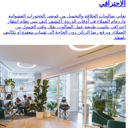
الاحترافي
تعاني صالونات الحلاقة والتجميل من فوضى الحجوزات العشوائية
وازدحام العملاء في أوقات الذروة. اكتشف كيف تبني نظام انتظار
احترافي يناسب طبيعة عمل الصالون، يقلل وقت الخمول بين
العملاء، ويرفع رضا الزبائن دون الحاجة إلى تقنيات معقدة أو تكاليف
باهظة.