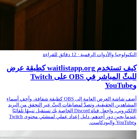
التكنولوجيا والأدوات الرقمية
·
12 دقائق للقراءة
كيف تستخدم waitlistapp.org كطبقة عرض
للبثّ المباشر في OBS على Twitch
وYouTube
أضف شاشة العرض العامة إلى OBS كطبقة شفافة، وأخفِ أسماء
المشاهدين الحقيقية، وتصدَّ لمضايقات البثّ عبر التحقق من البريد
الإلكتروني، واجعل قناة Discord الخاصة بك تستقبل تنبيهًا تلقائيًا
عندما يحين دور أحدهم. دليل إعداد عملي لمنشئي محتوى Twitch
وYouTube والبودكاست.