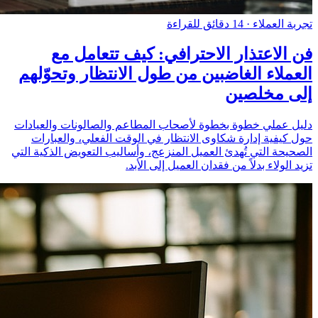
تجربة العملاء
·
14 دقائق للقراءة
فن الاعتذار الاحترافي: كيف تتعامل مع
العملاء الغاضبين من طول الانتظار وتحوّلهم
إلى مخلصين
دليل عملي خطوة بخطوة لأصحاب المطاعم والصالونات والعيادات
حول كيفية إدارة شكاوى الانتظار في الوقت الفعلي، والعبارات
الصحيحة التي تُهدئ العميل المنزعج، وأساليب التعويض الذكية التي
تزيد الولاء بدلاً من فقدان العميل إلى الأبد.