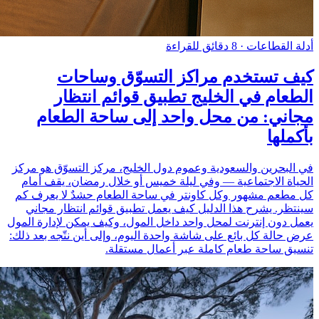
أدلة القطاعات
·
8 دقائق للقراءة
كيف تستخدم مراكز التسوّق وساحات
الطعام في الخليج تطبيق قوائم انتظار
مجاني: من محل واحد إلى ساحة الطعام
بأكملها
في البحرين والسعودية وعموم دول الخليج، مركز التسوّق هو مركز
الحياة الاجتماعية — وفي ليلة خميس أو خلال رمضان، يقف أمام
كل مطعم مشهور وكل كاونتر في ساحة الطعام حشدٌ لا يعرف كم
سينتظر. يشرح هذا الدليل كيف يعمل تطبيق قوائم انتظار مجاني
يعمل دون إنترنت لمحل واحد داخل المول، وكيف يمكن لإدارة المول
عرض حالة كل بائع على شاشة واحدة اليوم، وإلى أين نتّجه بعد ذلك:
تنسيق ساحة طعام كاملة عبر أعمال مستقلة.