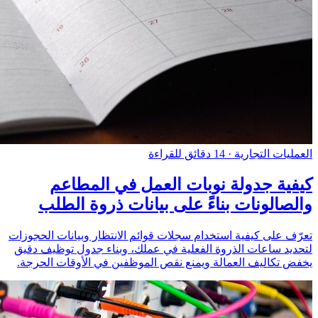
العمليات التجارية
·
14 دقائق للقراءة
كيفية جدولة نوبات العمل في المطاعم
والصالونات بناءً على بيانات ذروة الطلب
تعرّف على كيفية استخدام سجلات قوائم الانتظار وبيانات الحجوزات
لتحديد ساعات الذروة الفعلية في عملك، وبناء جدول توظيف دقيق
يخفض تكاليف العمالة ويمنع نقص الموظفين في الأوقات الحرجة.