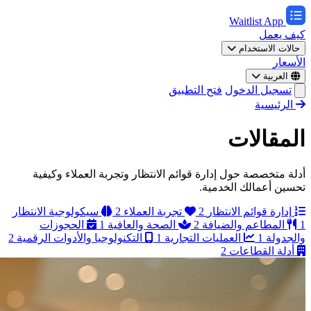
Waitlist App
كيف يعمل
حالات الاستخدام
الأسعار
العربية
تسجيل الدخول
فتح التطبيق
الرئيسية
المقالات
أدلة متخصصة حول إدارة قوائم الانتظار وتجربة العملاء وكيفية
تحسين أعمالك الخدمية.
إدارة قوائم الانتظار
2
تجربة العملاء
2
سيكولوجية الانتظار
1
المطاعم والضيافة
2
الصحة والعافية
1
الحجوزات
والجدولة
1
العمليات التجارية
1
التكنولوجيا والأدوات الرقمية
2
أدلة القطاعات
2