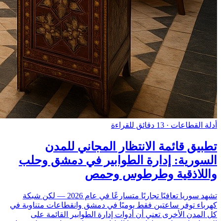
أدلة القطاعات
·
13 دقائق للقراءة
تطبيق قائمة الانتظار المجاني للمدن
السورية: إدارة الطوابير في دمشق وحلب
واللاذقية وطرطوس وحمص
تشهد سوريا تعافيًا تجاريًا متسارعًا في عام 2026 — لكن شبكة
كهرباء توفر ساعتين فقط يوميًا في دمشق وانقطاعات متناوبة في
كل المدن الأخرى تعني أن أدوات إدارة الطوابير القائمة على