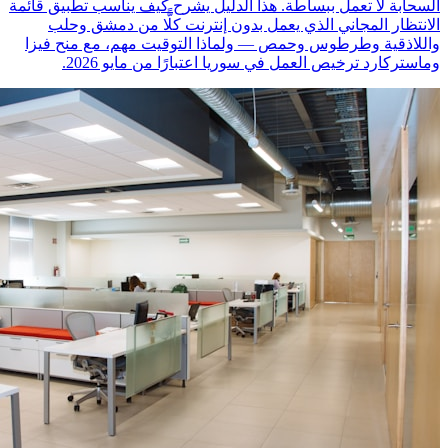
السحابة لا تعمل ببساطة. هذا الدليل يشرح كيف يناسب تطبيق قائمة
الانتظار المجاني الذي يعمل بدون إنترنت كلًّا من دمشق وحلب
واللاذقية وطرطوس وحمص — ولماذا التوقيت مهم، مع منح فيزا
وماستركارد ترخيص العمل في سوريا اعتبارًا من مايو 2026.