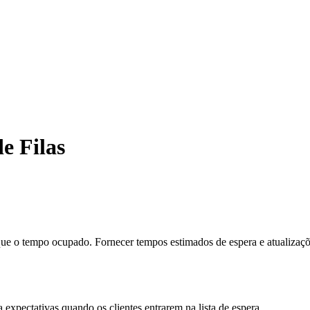
e Filas
e o tempo ocupado. Fornecer tempos estimados de espera e atualizaçõe
expectativas quando os clientes entrarem na lista de espera