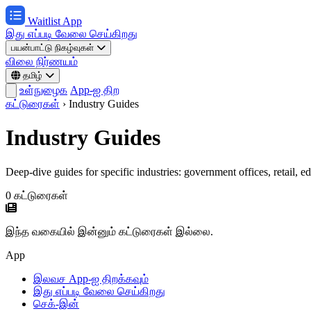
Waitlist App
இது எப்படி வேலை செய்கிறது
பயன்பாட்டு நிகழ்வுகள்
விலை நிர்ணயம்
தமிழ்
உள்நுழைக
App-ஐ திற
கட்டுரைகள்
›
Industry Guides
Industry Guides
Deep-dive guides for specific industries: government offices, retail, 
0 கட்டுரைகள்
இந்த வகையில் இன்னும் கட்டுரைகள் இல்லை.
App
இலவச App-ஐ திறக்கவும்
இது எப்படி வேலை செய்கிறது
செக்-இன்