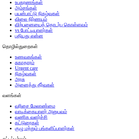
உபகரணங்கள்
அம்சங்கள்
பயன்பாட்டு நிகழ்வுகள்
விலை நிர்ணயம்
விற்பனையைத் தொடர்பு கொள்ளவும்
vs போட்டியாளர்கள்
புதியது என்ன
தொழில்துறைகள்
உணவகங்கள்
சுகாதாரம்
Urgent care
நிகழ்வுகள்
அரசு
அனைத்து தீர்வுகள்
வளங்கள்
வரிசை மேலாண்மை
வாடிக்கையாளர் அனுபவம்
வணிக வளர்ச்சி
கட்டுரைகள்
குழு மற்றும் பங்களிப்பாளர்கள்
சட்டப்பூர்வம்