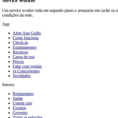
Service Worker
Um service worker roda em segundo plano e armazena em cache os arqu
condições da rede.
App
Abrir App Grátis
Como funciona
Check-in
Equipamentos
Recursos
Casos de uso
Preços
Falar com vendas
vs Concorrentes
Novidades
Setores
Restaurantes
Saúde
Urgent care
Eventos
Governo
Todas as soluções