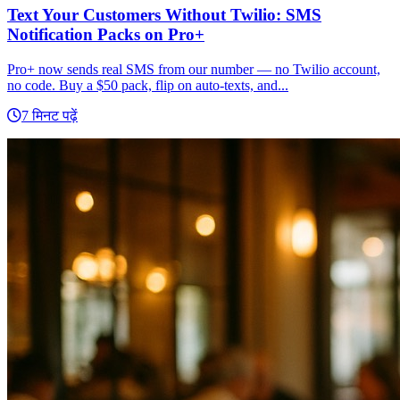
Text Your Customers Without Twilio: SMS
Notification Packs on Pro+
Pro+ now sends real SMS from our number — no Twilio account,
no code. Buy a $50 pack, flip on auto-texts, and...
7 मिनट पढ़ें