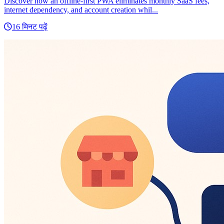
Discover how an offline-first PWA eliminates monthly SaaS fees,
internet dependency, and account creation whil...
16 मिनट पढ़ें