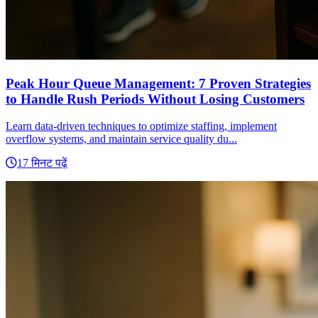
Peak Hour Queue Management: 7 Proven Strategies
to Handle Rush Periods Without Losing Customers
Learn data-driven techniques to optimize staffing, implement
overflow systems, and maintain service quality du...
17 मिनट पढ़ें