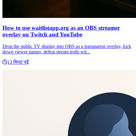
How to use waitlistapp.org as an OBS streamer
overlay on Twitch and YouTube
Drop the public TV display into OBS as a transparent overlay, lock
down viewer names, defeat stream trolls wit...
13 मिनट पढ़ें