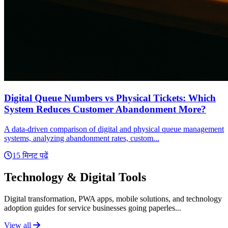
Digital Queue Numbers vs Physical Tickets: Which
System Reduces Customer Abandonment More?
A data-driven comparison of digital and physical queue management
systems, analyzing abandonment rates, custom...
15 मिनट पढ़ें
Technology & Digital Tools
Digital transformation, PWA apps, mobile solutions, and technology
adoption guides for service businesses going paperles...
View all