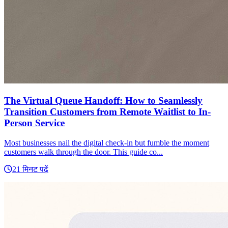
The Virtual Queue Handoff: How to Seamlessly
Transition Customers from Remote Waitlist to In-
Person Service
Most businesses nail the digital check-in but fumble the moment
customers walk through the door. This guide co...
21 मिनट पढ़ें