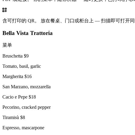
含可打印的 QR。
放在餐桌、门口或柜台上 — 扫描即可打开
Bella Vista Trattoria
菜单
Bruschetta
$9
Tomato, basil, garlic
Margherita
$16
San Marzano, mozzarella
Cacio e Pepe
$18
Pecorino, cracked pepper
Tiramisù
$8
Espresso, mascarpone