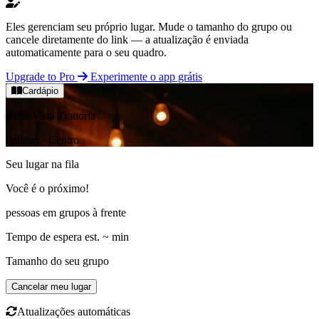
Eles gerenciam seu próprio lugar.
Mude o tamanho do grupo ou
cancele diretamente do link — a atualização é enviada
automaticamente para o seu quadro.
Upgrade to Pro
Experimente o app grátis
Cardápio
Bella Vista Trattoria
Italiano · Centro
Seu lugar na fila
Você é o próximo!
pessoas em
grupos à frente
Tempo de espera est.
~
min
Tamanho do seu grupo
Cancelar meu lugar
Atualizações automáticas