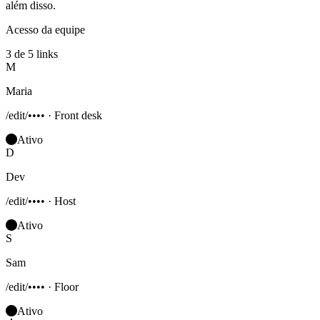
além disso.
Acesso da equipe
3 de 5 links
M
Maria
/edit/•••• · Front desk
Ativo
D
Dev
/edit/•••• · Host
Ativo
S
Sam
/edit/•••• · Floor
Ativo