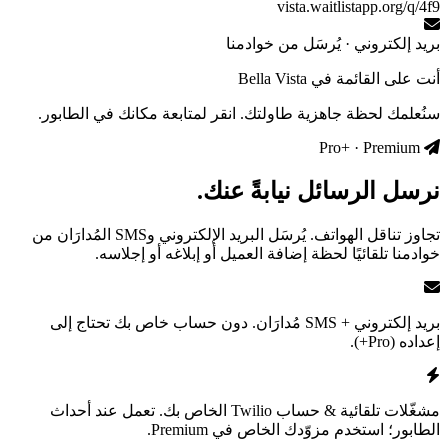
vista.waitlistapp.org/q/4f9
بريد إلكتروني · يُرسَل من خوادمنا
أنت على القائمة في Bella Vista
سنُعلمك لحظة جاهزية طاولتك. انقر لمتابعة مكانك في الطابور.
Pro+ · Premium
نرسل الرسائل نيابةً عنك.
تجاوز تناقل الهواتف. يُرسَل البريد الإلكتروني وSMS المُدارَان من
خوادمنا تلقائيًا لحظة إضافة العميل أو إبلاغه أو إجلاسه.
بريد إلكتروني + SMS مُدارَان.
دون حساب خاص بك تحتاج إلى
إعداده
(Pro+)
.
مشغّلات تلقائية & حساب Twilio الخاص بك.
تعمل عند أحداث
الطابور؛ استخدم مزوّدك الخاص في Premium.