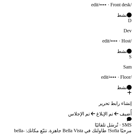
/edit/•••• · Front desk
نشط
D
Dev
/edit/•••• · Host
نشط
S
Sam
/edit/•••• · Floor
نشط
إنشاء رابط تحرير
أُضيف
تم الإبلاغ
تم الإجلاس
SMS · تُرسَل تلقائيًا
مرحبًا Sofia! طاولتك في Bella Vista جاهزة. تتبّع مكانك: bella-