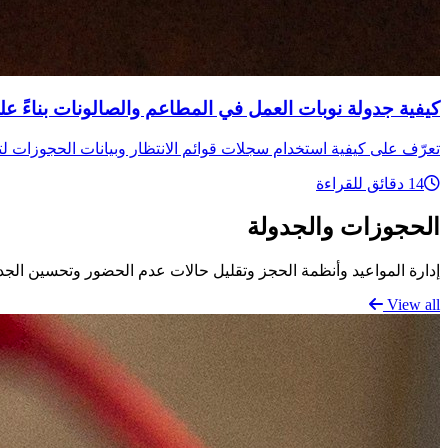
كيفية جدولة نوبات العمل في المطاعم والصالونات بناءً عل
تعرّف على كيفية استخدام سجلات قوائم الانتظار وبيانات الحجوزات لت
14 دقائق للقراءة
الحجوزات والجدولة
إدارة المواعيد وأنظمة الحجز وتقليل حالات عدم الحضور وتحسين الجد
View all