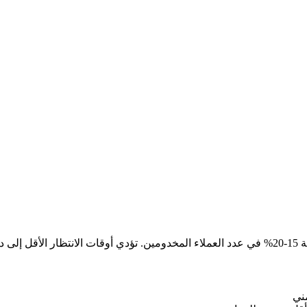
ملاء.
ني