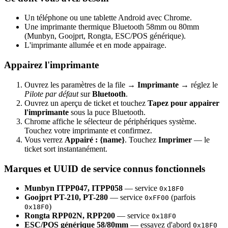
Un téléphone ou une tablette Android avec Chrome.
Une imprimante thermique Bluetooth 58mm ou 80mm
(Munbyn, Goojprt, Rongta, ESC/POS générique).
L'imprimante allumée et en mode appairage.
Appairez l'imprimante
Ouvrez les paramètres de la file →
Imprimante
→ réglez le
Pilote par défaut
sur
Bluetooth
.
Ouvrez un aperçu de ticket et touchez
Tapez pour appairer
l'imprimante
sous la puce Bluetooth.
Chrome affiche le sélecteur de périphériques système.
Touchez votre imprimante et confirmez.
Vous verrez
Appairé : {name}
. Touchez
Imprimer
— le
ticket sort instantanément.
Marques et UUID de service connus fonctionnels
Munbyn ITPP047, ITPP058
— service
0x18F0
Goojprt PT-210, PT-280
— service
(parfois
0xFF00
)
0x18F0
Rongta RPP02N, RPP200
— service
0x18F0
ESC/POS générique 58/80mm
— essayez d'abord
0x18F0