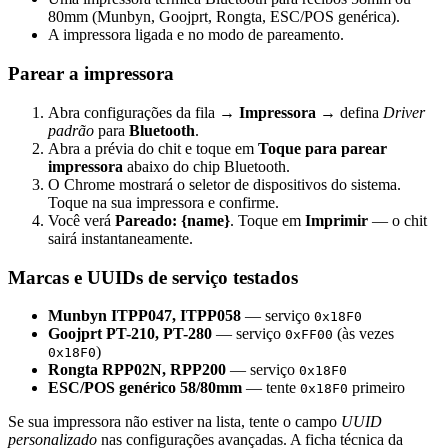
80mm (Munbyn, Goojprt, Rongta, ESC/POS genérica).
A impressora ligada e no modo de pareamento.
Parear a impressora
Abra configurações da fila →
Impressora
→ defina
Driver
padrão
para
Bluetooth
.
Abra a prévia do chit e toque em
Toque para parear
impressora
abaixo do chip Bluetooth.
O Chrome mostrará o seletor de dispositivos do sistema.
Toque na sua impressora e confirme.
Você verá
Pareado: {name}
. Toque em
Imprimir
— o chit
sairá instantaneamente.
Marcas e UUIDs de serviço testados
Munbyn ITPP047, ITPP058
— serviço
0x18F0
Goojprt PT-210, PT-280
— serviço
(às vezes
0xFF00
)
0x18F0
Rongta RPP02N, RPP200
— serviço
0x18F0
ESC/POS genérico 58/80mm
— tente
primeiro
0x18F0
Se sua impressora não estiver na lista, tente o campo
UUID
personalizado
nas configurações avançadas. A ficha técnica da