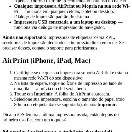
Apenas Android Chrome. Recomendado para uso no balcão.
Qualquer impressora AirPrint ou Mopria na sua rede Wi-
Fi
— funciona em qualquer celular, tablet ou desktop.
Diálogo de impressão padrão do sistema.
Impressora USB conectada a um laptop ou desktop
—
funciona via diálogo de impressão do navegador.
Ainda não suportado:
impressoras de etiquetas Zebra ZPL,
servidores de impressão dedicados e impressão direta em rede. Se
precisar desses, contate o suporte para priorizarmos.
AirPrint (iPhone, iPad, Mac)
Certifique-se de que sua impressora suporta AirPrint e está na
mesma rede Wi-Fi do seu dispositivo.
Na lista de espera, toque no ícone de impressão ao lado de
uma fila — a prévia do chit será aberta.
Toque em
Imprimir
. A folha do AirPrint aparecerá.
Selecione sua impressora, escolha o tamanho do papel (rolo
80mm ou etiqueta 4x6 se suportado), depois
Imprimir
.
Dica: o iOS lembra a última impressora usada, então depois do
primeiro uso fica com um toque só.