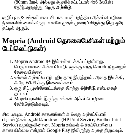
(80mm ரோல் அல்லது ஆதரிக்கப்பட்டால் 4x6 லேபிள்)
தேர்ந்தெடுத்து, பிறகு
அச்சிடு
.
குறிப்பு: iOS உங்கள் கடைசியாக பயன்படுத்திய அச்சுப்பொறியை
நினைவில் வைக்கிறது, எனவே முதல் முறையிலிருந்து இது ஒரே
தட்டில் ஆகும்.
Mopria (Android தொலைபேசிகள் மற்றும்
டேப்லெட்டுகள்)
Mopria Android 8+ இல் உள்ளடக்கப்பட்டுள்ளது.
பெரும்பாலான அச்சுப்பொறிகளுக்கு எந்த செயலி நிறுவலும்
தேவையில்லை.
உங்கள் அச்சுப்பொறி புதியதாக இருந்தால், அதை இயக்கி,
அதே Wi-Fi க்கு இணைக்கவும்.
ஒரு சிட் முன்னோட்டத்தை திறந்து
அச்சிடு
என்பதைத்
தட்டவும்.
Mopria தாளில் இருந்து உங்கள் அச்சுப்பொறியை
தேர்ந்தெடுக்கவும்.
சில பழைய Android சாதனங்கள் அல்லது அச்சுப்பொறி
பிராண்டுகள் உதவி செயலியை (HP Print Service, Brother Print
Service) வழங்குகின்றன. Mopria உங்கள் அச்சுப்பொறியை
காணவில்லை என்றால் Google Play இலிருந்து அதை நிறுவவும்.