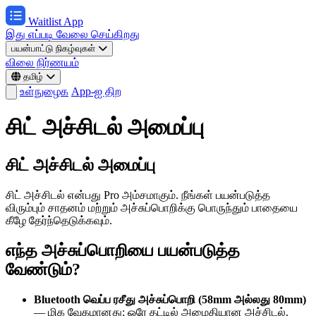
Waitlist App
இது எப்படி வேலை செய்கிறது
பயன்பாட்டு நிகழ்வுகள்
விலை நிர்ணயம்
தமிழ்
உள்நுழைக
App-ஐ திற
சிட் அச்சிடல் அமைப்பு
சிட் அச்சிடல் அமைப்பு
சிட் அச்சிடல் என்பது Pro அம்சமாகும். நீங்கள் பயன்படுத்த
விரும்பும் சாதனம் மற்றும் அச்சுப்பொறிக்கு பொருந்தும் பாதையை
கீழே தேர்ந்தெடுக்கவும்.
எந்த அச்சுப்பொறியை பயன்படுத்த
வேண்டும்?
Bluetooth வெப்ப ரசீது அச்சுப்பொறி (58mm அல்லது 80mm)
— மிக வேகமானது; ஒரே தட்டில் அமைதியான அச்சிடல்.