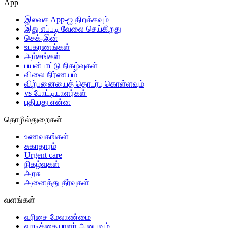
App
இலவச App-ஐ திறக்கவும்
இது எப்படி வேலை செய்கிறது
செக்-இன்
உபகரணங்கள்
அம்சங்கள்
பயன்பாட்டு நிகழ்வுகள்
விலை நிர்ணயம்
விற்பனையைத் தொடர்பு கொள்ளவும்
vs போட்டியாளர்கள்
புதியது என்ன
தொழில்துறைகள்
உணவகங்கள்
சுகாதாரம்
Urgent care
நிகழ்வுகள்
அரசு
அனைத்து தீர்வுகள்
வளங்கள்
வரிசை மேலாண்மை
வாடிக்கையாளர் அனுபவம்