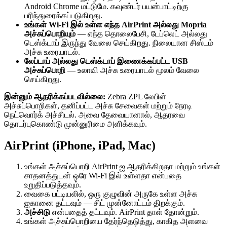
Android Chrome மட்டுமே. கவுண்டர் பயன்பாட்டிற்கு
பரிந்துரைக்கப்படுகிறது.
உங்கள் Wi-Fi இல் உள்ள எந்த AirPrint அல்லது Mopria
அச்சுப்பொறியும்
— எந்த தொலைபேசி, டேப்லெட் அல்லது
டெஸ்க்டாப் இருந்து வேலை செய்கிறது. நிலையான சிஸ்டம்
அச்சு உரையாடல்.
லேப்டாப் அல்லது டெஸ்க்டாப் இணைக்கப்பட்ட USB
அச்சுப்பொறி
— உலாவி அச்சு உரையாடல் மூலம் வேலை
செய்கிறது.
இன்னும் ஆதரிக்கப்படவில்லை:
Zebra ZPL லேபிள்
அச்சுப்பொறிகள், தனிப்பட்ட அச்சு சேவைகள் மற்றும் நேரடி
நெட்வொர்க் அச்சிடல். அவை தேவையானால், ஆதரவை
தொடர்புகொண்டு முன்னுரிமை அளிக்கவும்.
AirPrint (iPhone, iPad, Mac)
உங்கள் அச்சுப்பொறி AirPrint ஐ ஆதரிக்கிறதா மற்றும் உங்கள்
சாதனத்துடன் ஒரே Wi-Fi இல் உள்ளதா என்பதை
உறுதிப்படுத்தவும்.
வைகை பட்டியலில், ஒரு குழுவின் அருகே உள்ள அச்சு
ஐகானை தட்டவும் — சிட் முன்னோட்டம் திறக்கும்.
அச்சிடு
என்பதைத் தட்டவும். AirPrint தாள் தோன்றும்.
உங்கள் அச்சுப்பொறியை தேர்ந்தெடுத்து, காகித அளவை