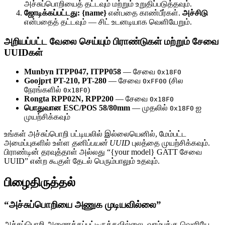
அச்சுப்பொறியைத் தட்டவும் மற்றும் உறுதிப்படுத்தவும்.
ஜோடிக்கப்பட்டது: {name}
என்பதை காண்பீர்கள்.
அச்சிடு
என்பதைத் தட்டவும் — சிட் உடனடியாக வெளியேறும்.
அறியப்பட்ட வேலை செய்யும் பிராண்டுகள் மற்றும் சேவை
UUIDகள்
Munbyn ITPP047, ITPP058
— சேவை
0x18F0
Goojprt PT-210, PT-280
— சேவை
(சில
0xFF00
நேரங்களில்
)
0x18F0
Rongta RPP02N, RPP200
— சேவை
0x18F0
பொதுவான ESC/POS 58/80mm
— முதலில்
ஐ
0x18F0
முயற்சிக்கவும்
உங்கள் அச்சுப்பொறி பட்டியலில் இல்லையெனில், மேம்பட்ட
அமைப்புகளில் உள்ள
தனிப்பயன் UUID
புலத்தை முயற்சிக்கவும்.
பிராண்டின் தரவுத்தாள் அல்லது “{your model} GATT சேவை
UUID” என்ற கூகுள் தேடல் பெரும்பாலும் உதவும்.
பிழைதிருத்தல்
“அச்சுப்பொறியை அணுக முடியவில்லை”
அச்சுப்பொறி அணைக்கப்பட்டிருக்கவில்லை, வரம்புக்கு வெளியே