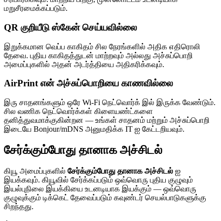
மறுசீரமைக்கப்படும்.
QR குறியீடு ஸ்கேன் செய்யவில்லை
இறுக்கமான வெப்ப காகிதம் சில நேரங்களில் அதிக எதிரொலி
தேவை. புதிய காகிதத்துடன் மாற்றவும் அல்லது அச்சுப்பொறி
அமைப்புகளில் அதன் அடர்த்தியை அதிகரிக்கவும்.
AirPrint என் அச்சுப்பொறியை காணவில்லை
இரு சாதனங்களும் ஒரே Wi-Fi நெட்வொர்க் இல் இருக்க வேண்டும்.
சில வணிக நெட்வொர்க்கள் கிளையண்ட்களை
தனித்துவமாக்குகின்றன — உங்கள் சாதனம் மற்றும் அச்சுப்பொறி
இடையே Bonjour/mDNS அனுமதிக்க IT ஐ கேட்டறியவும்.
சேர்க்கும்போது தானாக அச்சிடல்
கியூ அமைப்புகளில்
சேர்க்கும்போது தானாக அச்சிடல்
ஐ
இயக்கவும். கியூவில் சேர்க்கப்படும் ஒவ்வொரு புதிய குழுவும்
இயல்புநிலை இயக்கியை உடனடியாக இயக்கும் — ஒவ்வொரு
குழுவுக்கும் டிக்கெட் தேவைப்படும் கவுண்டர் செயல்பாடுகளுக்கு
சிறந்தது.