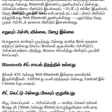
உள்ளது அல்லது Bluetooth இணைப்பு துண்டிக்கப்பட்டுள்ளது.
அச்சுப்பொறியை மீண்டும் இயக்கவும், ~10 மீட்டர் உள்ளே இருங்கள்,
பிறகு
மீண்டும் முயற்சி செய்
என்பதைத் தட்டவும். பக்கம் மீண்டும்
ஏற்றும்போது Web Bluetooth துண்டிக்கிறது — புதுப்பித்த பிறகு
முதல் அச்சிடல் தானாக மீண்டும் இணைகிறது.
எதுவும் அச்சிடவில்லை, பிழை இல்லை
பொதுவாக காகிதம் முடிந்தது அல்லது காகித ரோல் தவறாக
ஏற்றப்பட்டுள்ளது (வெப்ப ரோல்கள் ஒருபக்கமே அச்சிடும்).
அச்சுப்பொறியை திறந்து, ரோலை சரிபார்த்து மீண்டும் முயற்சி
செய்யவும்.
Bluetooth சிப் சாயல் நிறத்தில் உள்ளது
நீங்கள் iOS அல்லது Web Bluetooth இல்லாத உலாவியில்
இருக்கிறீர்கள். AirPrint ஐ பயன்படுத்தவும் அல்லது Android இல்
Chrome க்கு மாறவும்.
சிட் வெட்டு அல்லது மிகவும் குறுகியது
கியூ அமைப்புகள் → அச்சுப்பொறி → காகித அகலம் உங்கள்
ரோலுடன் (58mm அல்லது 80mm) பொருந்துகிறதா என்பதை
சரிபார்க்கவும். மாற்றிய பிறகு, முன்னோட்டம் உடனடியாக