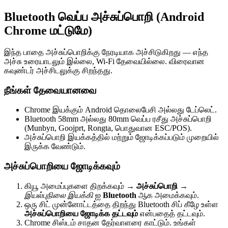
Bluetooth வெப்ப அச்சுப்பொறி (Android
Chrome மட்டுமே)
இந்த பாதை அச்சுப்பொறிக்கு நேரடியாக அச்சிடுகிறது — எந்த
அச்சு உரையாடலும் இல்லை, Wi-Fi தேவையில்லை. விரைவான
கவுண்டர் அச்சிடலுக்கு சிறந்தது.
நீங்கள் தேவையானவை
Chrome இயக்கும் Android தொலைபேசி அல்லது டேப்லெட்.
Bluetooth 58mm அல்லது 80mm வெப்ப ரசீது அச்சுப்பொறி
(Munbyn, Goojprt, Rongta, பொதுவான ESC/POS).
அச்சுப்பொறி இயக்கத்தில் மற்றும் ஜோடிக்கப்படும் முறையில்
இருக்க வேண்டும்.
அச்சுப்பொறியை ஜோடிக்கவும்
கியூ அமைப்புகளை திறக்கவும் →
அச்சுப்பொறி
→
இயல்புநிலை இயக்கி
ஐ
Bluetooth
ஆக அமைக்கவும்.
ஒரு சிட் முன்னோட்டத்தை திறந்து Bluetooth சிப் கீழே உள்ள
அச்சுப்பொறியை ஜோடிக்க தட்டவும்
என்பதைத் தட்டவும்.
Chrome சிஸ்டம் சாதன தேர்வாளரை காட்டும். உங்கள்