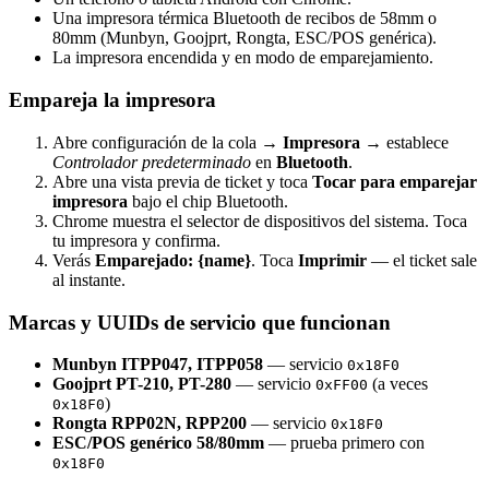
Una impresora térmica Bluetooth de recibos de 58mm o
80mm (Munbyn, Goojprt, Rongta, ESC/POS genérica).
La impresora encendida y en modo de emparejamiento.
Empareja la impresora
Abre configuración de la cola →
Impresora
→ establece
Controlador predeterminado
en
Bluetooth
.
Abre una vista previa de ticket y toca
Tocar para emparejar
impresora
bajo el chip Bluetooth.
Chrome muestra el selector de dispositivos del sistema. Toca
tu impresora y confirma.
Verás
Emparejado: {name}
. Toca
Imprimir
— el ticket sale
al instante.
Marcas y UUIDs de servicio que funcionan
Munbyn ITPP047, ITPP058
— servicio
0x18F0
Goojprt PT-210, PT-280
— servicio
(a veces
0xFF00
)
0x18F0
Rongta RPP02N, RPP200
— servicio
0x18F0
ESC/POS genérico 58/80mm
— prueba primero con
0x18F0