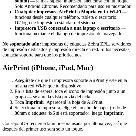
80mm)
— la más rápida; impresión silenciosa con un toque.
Solo Android Chrome. Recomendado para uso en mostrador.
Cualquier impresora AirPrint o Mopria en tu Wi-Fi
—
funciona desde cualquier teléfono, tableta o escritorio.
Diálogo de impresión estándar del sistema.
Impresora USB conectada a una laptop o escritorio
—
funciona mediante el diálogo de impresión del navegador.
No soportado aún:
impresoras de etiquetas Zebra ZPL, servidores
de impresión dedicados y impresión directa en red. Si los necesitas,
contacta soporte para que los prioricemos.
AirPrint (iPhone, iPad, Mac)
Asegúrate de que tu impresora soporte AirPrint y esté en la
misma red Wi-Fi que tu dispositivo.
En la lista de espera, toca el icono de impresión junto a un
grupo — se abre la vista previa del ticket.
Toca
Imprimir
. Aparecerá la hoja de AirPrint.
Selecciona tu impresora, elige el tamaño de papel (rollo de
80mm o etiqueta 4x6 si está soportado), luego
Imprimir
.
Consejo: iOS recuerda la impresora usada por última vez, así que
después del primer uso será solo un toque.