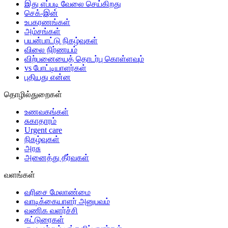
இது எப்படி வேலை செய்கிறது
செக்-இன்
உபகரணங்கள்
அம்சங்கள்
பயன்பாட்டு நிகழ்வுகள்
விலை நிர்ணயம்
விற்பனையைத் தொடர்பு கொள்ளவும்
vs போட்டியாளர்கள்
புதியது என்ன
தொழில்துறைகள்
உணவகங்கள்
சுகாதாரம்
Urgent care
நிகழ்வுகள்
அரசு
அனைத்து தீர்வுகள்
வளங்கள்
வரிசை மேலாண்மை
வாடிக்கையாளர் அனுபவம்
வணிக வளர்ச்சி
கட்டுரைகள்