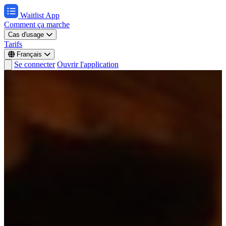
Waitlist App
Comment ça marche
Cas d'usage
Tarifs
Français
Se connecter
Ouvrir l'application