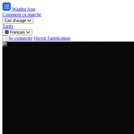
Waitlist App
Comment ça marche
Cas d'usage
Tarifs
Français
Se connecter
Ouvrir l'application