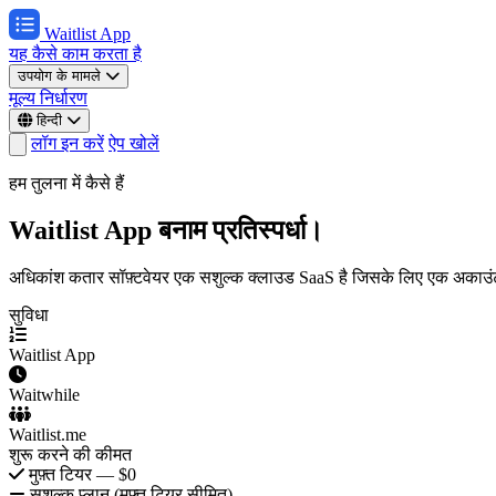
Waitlist App
यह कैसे काम करता है
उपयोग के मामले
मूल्य निर्धारण
हिन्दी
लॉग इन करें
ऐप खोलें
हम तुलना में कैसे हैं
Waitlist App बनाम प्रतिस्पर्धा।
अधिकांश कतार सॉफ़्टवेयर एक सशुल्क क्लाउड SaaS है जिसके लिए एक अकाउ
सुविधा
Waitlist App
Waitwhile
Waitlist.me
शुरू करने की कीमत
मुफ़्त टियर — $0
सशुल्क प्लान (मुफ़्त टियर सीमित)