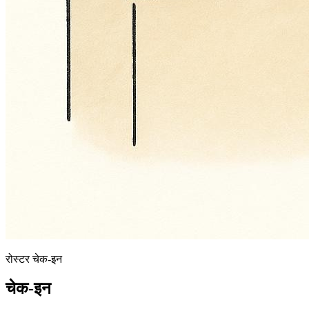
रोस्टर चेक-इन
चेक-इन