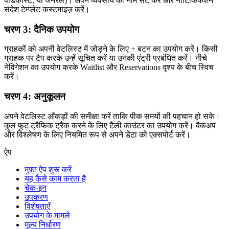
पॉडकास्ट, या जनरल)। अपने व्यवसाय का नाम सेट करें और नोटिफिकेशन
संदेश टेम्प्लेट कस्टमाइज़ करें।
चरण 3: दैनिक उपयोग
ग्राहकों को अपनी वेटलिस्ट में जोड़ने के लिए + बटन का उपयोग करें। किसी
ग्राहक पर टैप करके उन्हें सूचित करें या उनकी एंट्री प्रबंधित करें। नीचे
नेविगेशन का उपयोग करके Waitlist और Reservations दृश्य के बीच स्विच
करें।
चरण 4: अनुकूलन
अपने वेटलिस्ट आँकड़ों की समीक्षा करें ताकि पीक समयों की पहचान हो सके।
कुल फुट ट्रैफिक ट्रैक करने के लिए टैली काउंटर का उपयोग करें। बैकअप
और विश्लेषण के लिए नियमित रूप से अपने डेटा को एक्सपोर्ट करें।
ऐप
मुफ़्त ऐप शुरू करें
यह कैसे काम करता है
चेक-इन
उपकरण
विशेषताएँ
उपयोग के मामले
मूल्य निर्धारण