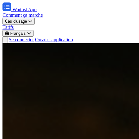
Waitlist App
Comment ça marche
Cas d'usage
Tarifs
Français
Se connecter
Ouvrir l'application