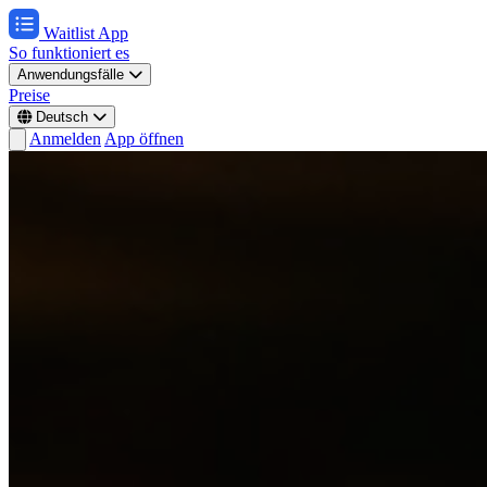
Waitlist App
So funktioniert es
Anwendungsfälle
Preise
Deutsch
Anmelden
App öffnen