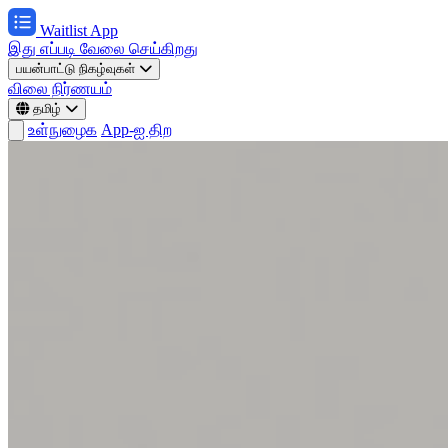
Waitlist App
இது எப்படி வேலை செய்கிறது
பயன்பாட்டு நிகழ்வுகள்
விலை நிர்ணயம்
தமிழ்
உள்நுழைக
App-ஐ திற